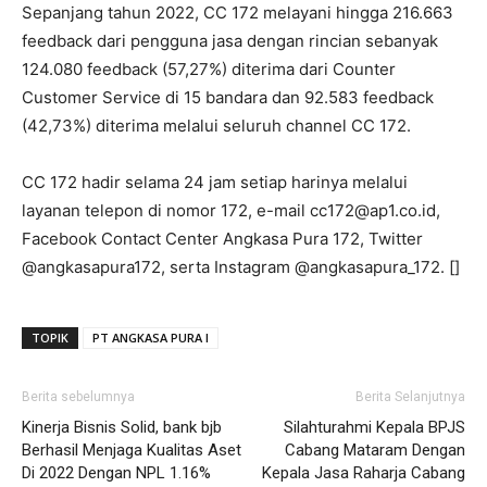
Sepanjang tahun 2022, CC 172 melayani hingga 216.663
feedback dari pengguna jasa dengan rincian sebanyak
124.080 feedback (57,27%) diterima dari Counter
Customer Service di 15 bandara dan 92.583 feedback
(42,73%) diterima melalui seluruh channel CC 172.
CC 172 hadir selama 24 jam setiap harinya melalui
layanan telepon di nomor 172, e-mail cc172@ap1.co.id,
Facebook Contact Center Angkasa Pura 172, Twitter
@angkasapura172, serta Instagram @angkasapura_172. []
TOPIK
PT ANGKASA PURA I
Berita sebelumnya
Berita Selanjutnya
Kinerja Bisnis Solid, bank bjb
Silahturahmi Kepala BPJS
Berhasil Menjaga Kualitas Aset
Cabang Mataram Dengan
Di 2022 Dengan NPL 1.16%
Kepala Jasa Raharja Cabang