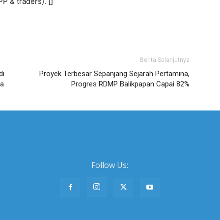
 & traders). []
Berita Selanjutnya
di
Proyek Terbesar Sepanjang Sejarah Pertamina,
ia
Progres RDMP Balikpapan Capai 82%
Follow Us: