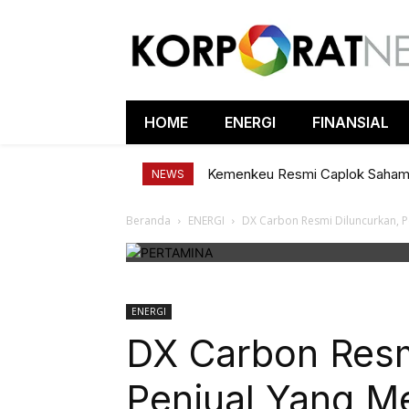
HOME
ENERGI
FINANSIAL
Kemenkeu Resmi Caplok Saha
NEWS
Beranda
ENERGI
DX Carbon Resmi Diluncurkan, Pe
ENERGI
DX Carbon Resm
Penjual Yang Me