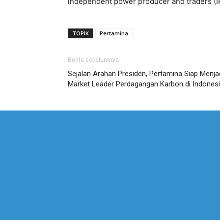
independent power producer and traders (IPP
TOPIK
Pertamina
Berita sebelumnya
Sejalan Arahan Presiden, Pertamina Siap Menja
Market Leader Perdagangan Karbon di Indones