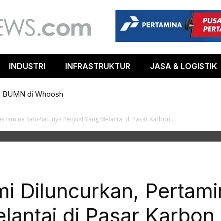
INDUSTRI
INFRASTRUKTUR
JASA & LOGISTIK
m BUMN di Whoosh
rtamina Satu-Satunya Penjual Yang Melantai di Pasar Karbon...
i Diluncurkan, Pertami
lantai di Pasar Karbon