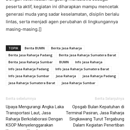
peserta aktif, kegiatan ini diharapkan mampu mencetak
generasi muda yang sadar keselamatan, disiplin berlalu
lintas, serta menjadi agen perubahan di lingkungannya
masing-masing.[]
TOPIK
Berita BUMN
Berita Jasa Raharja
Berita Jasa Raharja Padang
Berita Jasa Raharja Sumatera Barat
Berita Jasa Raharja Sumbar
BUMN
Info Jasa Raharja
Info Jasa Raharja Padang
Info Jasa Raharja Sumatera Barat
Info Jasa Raharja Sumbar
Jasa Raharja
Jasa Raharja Padang
Jasa Raharja Sumatera Barat
Jasa Raharja Sumbar
Berita sebelumnya
Berita Selanjutnya
Upaya Mengurangi Angka Laka
Opsgab Bulan Kepatuhan di
Transportasi Laut, Jasa
Terminal Pasiran, Jasa Raharja
Raharja Berkolaborasi Dengan
Singkawang Turut Tergabung
KSOP Menyelenggarakan
Dalam Kegiatan Penertiban