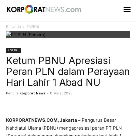
Beranda
ENERGI
ENERGI
Ketum PBNU Apresiasi
Peran PLN dalam Perayaan
Hari Lahir 1 Abad NU
Penulis
Korporat News
-
8 Maret 2023
Facebook
Twitter
Pinterest
KORPORATNEWS.COM, Jakarta –
Pengurus Besar
Nahdlatul Ulama (PBNU) mengapresiasi peran PT PLN
(Persero) dalam menyukseskan perhelatan hari lahir 1