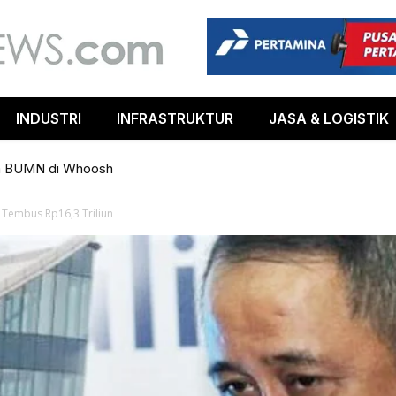
INDUSTRI
INFRASTRUKTUR
JASA & LOGISTIK
m BUMN di Whoosh
I Tembus Rp16,3 Triliun