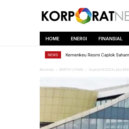
HOME
ENERGI
FINANSIAL
Kemenkeu Resmi Caplok Saha
NEWS
Beranda
BERITA UTAMA
Kuartal III/2024 Laba BN