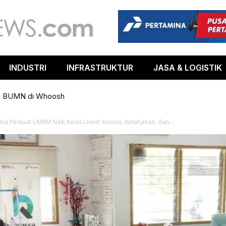
INDUSTRI
INFRASTRUKTUR
JASA & LOGISTIK
m BUMN di Whoosh
na Perkuat UMKM Naik Kelas Lewat Inovasi, Ketahanan, dan...