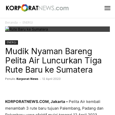
Beranda
ENERGI
ENERGI
Mudik Nyaman Bareng
Pelita Air Luncurkan Tiga
Rute Baru ke Sumatera
Penulis
Korporat News
-
12 April 2023
Facebook
Twitter
Pinterest
KORPORATNEWS.COM, Jakarta –
Pelita Air kembali
menambah 3 rute baru tujuan Palembang, Padang dan
Pekanbaru yang efektif mulai tanggal 12 April 2023.