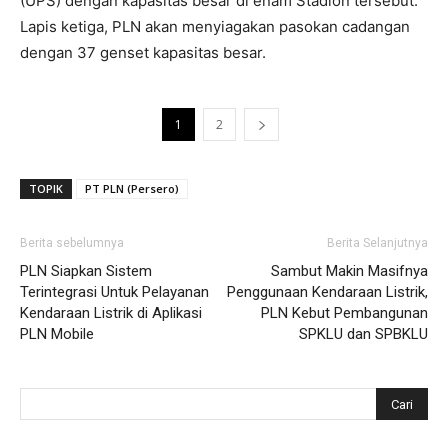
(UPS) dengan kapasitas besar di enam Stadion tersebut.
Lapis ketiga, PLN akan menyiagakan pasokan cadangan
dengan 37 genset kapasitas besar.
1
2
TOPIK
PT PLN (Persero)
Berita sebelumnya
Berita Selanjutnya
PLN Siapkan Sistem
Sambut Makin Masifnya
Terintegrasi Untuk Pelayanan
Penggunaan Kendaraan Listrik,
Kendaraan Listrik di Aplikasi
PLN Kebut Pembangunan
PLN Mobile
SPKLU dan SPBKLU