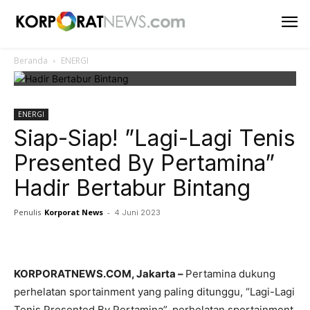
Beranda
ENERGI
ENERGI
Siap-Siap! ”Lagi-Lagi Tenis
Presented By Pertamina”
Hadir Bertabur Bintang
Penulis
Korporat News
-
4 Juni 2023
Facebook
Twitter
Pinterest
KORPORATNEWS.COM, Jakarta –
Pertamina dukung
perhelatan sportainment yang paling ditunggu, “Lagi-Lagi
Tenis Presented By Pertamina”, perhelatan sportainment