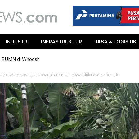
INDUSTRI
INFRASTRUKTUR
JASA & LOGISTIK
m BUMN di Whoosh
 Periode Nataru, Jasa Raharja NTB Pasang Spanduk Keselamatan di...